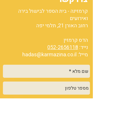
קרמזינה - בית הספר לבישול בירה
ואירועים
רחוב האורן 21, תלמי יפה
הדס קרמזין
נייד:
052-2656118
מייל:
hadas@karmazina.co.il