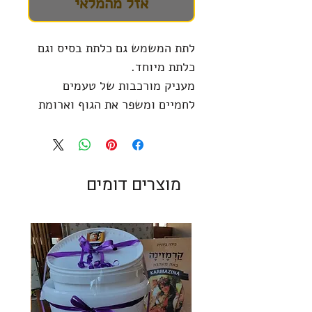
אזל מהמלאי
לתת המשמש גם כלתת בסיס וגם
כלתת מיוחד.
מעניק מורכבות של טעמים
לחמיים ומשפר את הגוף וארומת
הבירה.
רמת צבע EBC : 3.5
רמת צבע L : 1.9
מוצרים דומים
סגנונות בירה מתאימים : Vienna
Lager , Marzen
מיצוי סוכרי : 80%
חלקו מסך הגרעינים : עד
ל100% בסגנון הנ"ל , ובאחוזים
ניכרים בבירות ממשפחת הבוק.