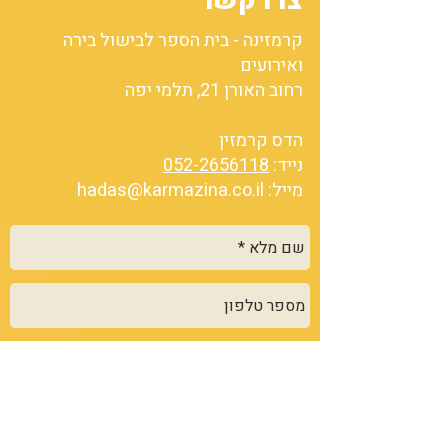
צרו קשר
קרמזינה - בית הספר לבישול בירה
ואירועים
רחוב האורן 21, תלמי יפה
הדס קרמזין
נייד:
052-2656118
מייל:
hadas@karmazina.co.il