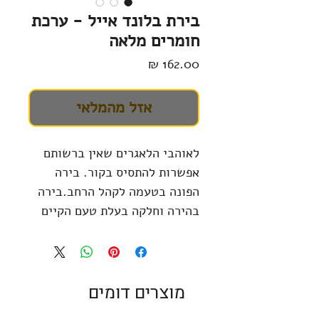
בירת בלונד אייל - ערכת
חומרים מלאה
מחיר
אזל מהמלאי
לאוהבי הלאגרים שאין ברשותם
אפשרות להתסיס בקור. בירה
הפונה בטעמה לקהל הרחב.בירה
בהירה וחלקה בעלת טעם הקיים
בבירות לאגר מסחריות.
מקור סגנון הבירה הנ"ל הוא אייל
שהותסס בטמפ' אייל קרות ועבר
יישון ואיזון בטמפ' קרות יותר כדי
מוצרים דומים
להוציא טעמים פירותיים ויבשים