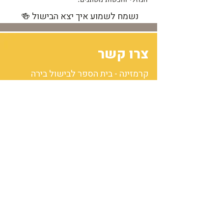
נשמח לשמוע איך יצא הבישול 🍻 ​
צרו קשר
קרמזינה - בית הספר לבישול בירה
ואירועים
רחוב האורן 21, תלמי יפה
הדס קרמזין
נייד:
052-2656118
מייל:
hadas@karmazina.co.il