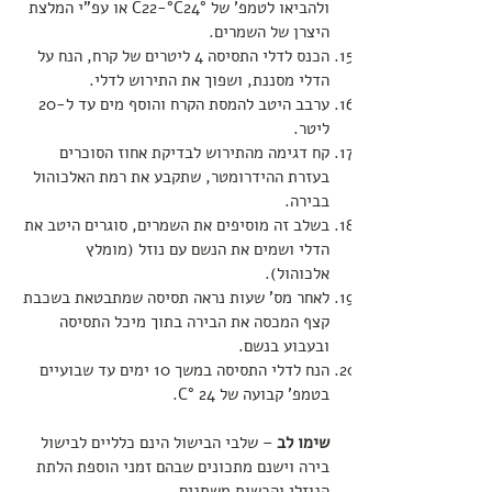
ולהביאו לטמפ' של °C22-°C24 או עפ"י המלצת
היצרן של השמרים.
הכנס לדלי התסיסה 4 ליטרים של קרח, הנח על
הדלי מסננת, ושפוך את התירוש לדלי.
ערבב היטב להמסת הקרח והוסף מים עד ל-20
ליטר.
קח דגימה מהתירוש לבדיקת אחוז הסוכרים
בעזרת ההידרומטר, שתקבע את רמת האלכוהול
בבירה.
בשלב זה מוסיפים את השמרים, סוגרים היטב את
הדלי ושמים את הנשם עם נוזל (מומלץ
אלכוהול).
לאחר מס' שעות נראה תסיסה שמתבטאת בשכבת
קצף המכסה את הבירה בתוך מיכל התסיסה
ובעבוע בנשם.
הנח לדלי התסיסה במשך 10 ימים עד שבועיים
בטמפ' קבועה של C° 24.
שימו לב
– שלבי הבישול הינם כלליים לבישול
בירה וישנם מתכונים שבהם זמני הוספת הלתת
הנוזלי והכשות משתנים.