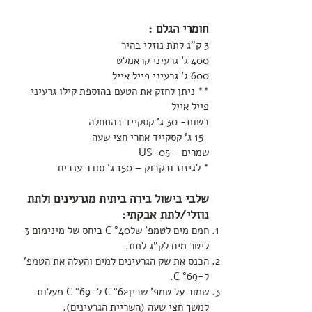
חומרי הגלם :
3 ק"ג לתת נוזלי בהיר
400 ג' גרעיני קראמלט
600 ג' גרעיני פייל אייל
** ניתן לחזק את הטעם בהוספת קילו גרעיני
פייל אייל
כשות- 30 ג' קסקייד בהתחלה
15 ג' קסקייד אחרי חצי שעה
שמרים - US-05
* לגיזוז ובקבוק – 150 ג' סוכר ענבים
שלבי בישול בירה ביתית מגרעינים ולתת
נוזלי/לתת אבקתי:
חמם מים לטמפ' שלC °40 ביחס של מינימום 3
ליטר מים לק"ג לתת.
הכנס את שק הגרעינים למים והעלה את הטמפ'
ל-C °69.
שמור על טמפ' שביןC °62 ל-C °69 מעלות
למשך חצי שעה (השריית הגרעינים).