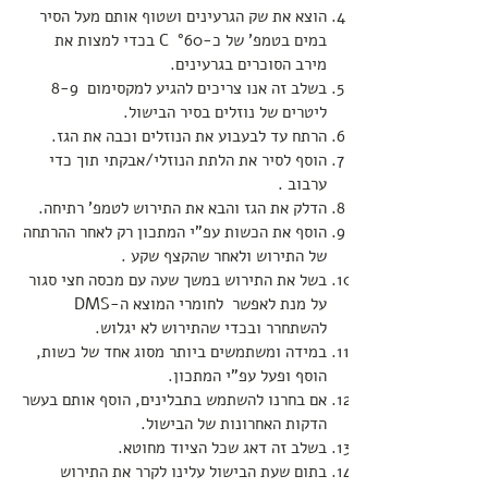
הוצא את שק הגרעינים ושטוף אותם מעל הסיר
במים בטמפ' של כ-C °60 בכדי למצות את
מירב הסוכרים בגרעינים.
בשלב זה אנו צריכים להגיע למקסימום 8-9
ליטרים של נוזלים בסיר הבישול.
הרתח עד לבעבוע את הנוזלים וכבה את הגז.
הוסף לסיר את הלתת הנוזלי/אבקתי תוך כדי
ערבוב .
הדלק את הגז והבא את התירוש לטמפ' רתיחה.
הוסף את הכשות עפ"י המתכון רק לאחר ההרתחה
של התירוש ולאחר שהקצף שקע .
בשל את התירוש במשך שעה עם מכסה חצי סגור
על מנת לאפשר לחומרי המוצא ה-DMS
להשתחרר ובכדי שהתירוש לא יגלוש.
במידה ומשתמשים ביותר מסוג אחד של כשות,
הוסף ופעל עפ"י המתכון.
אם בחרנו להשתמש בתבלינים, הוסף אותם בעשר
הדקות האחרונות של הבישול.
בשלב זה דאג שכל הציוד מחוטא.
בתום שעת הבישול עלינו לקרר את התירוש