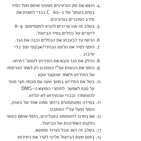
הוצא את שק הגרעינים ושטוף אותם מעל הסיר
במים בטמפ' של כ-C 60 בכדי למצות את
מירב הסוכרים בגרעינים.
בשלב זה אנו צריכים להגיע למקסימום 8-9
ליטרים של נוזלים בסיר הבישול.
הרתח עד לבעבוע את הנוזלים וכבה את הגז.
הוסף לסיר את הלתת הנוזלי/אבקתי תוך כדי
ערבוב .
הדלק את הגז והבא את התירוש לטמפ' רתיחה.
הוסף את הכשות עפ"י המתכון רק לאחר ההרתחה
של התירוש ולאחר שהקצף שקע .
בשל את התירוש במשך שעה עם מכסה חצי סגור
על מנת לאפשר לחומרי המוצא ה-DMS
להשתחרר ובכדי שהתירוש
לא יגלוש.
במידה ומשתמשים ביותר מסוג אחד של כשות,
הוסף ופעל עפ"י המתכון.
אם בחרנו להשתמש בתבלינים, הוסף אותם בעשר
הדקות האחרונות של הבישול.
בשלב זה דאג שכל הציוד מחוטא.
בתום שעת הבישול עלינו לקרר את התירוש