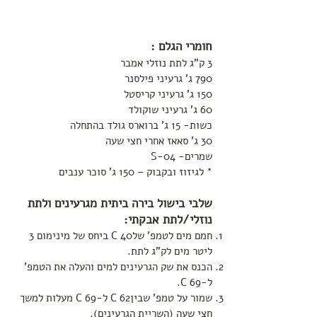
חומרי הגלם :
3 ק"ג לתת נוזלי אמבר
790 ג' גרעיני פילסנר
150 ג' גרעיני קריסטל
60 ג' גרעיני שוקולד
כשות- 15 ג' ברוארס גולד בהתחלה
30 ג' סאאז אחרי חצי שעה
שמרים- S-04
* לגיזוז ובקבוק – 150 ג' סוכר ענבים
שלבי בישול בירה ביתית מגרעינים ולתת
נוזלי/לתת אבקתי:
חמם מים לטמפ' שלC 40 ביחס של מינימום 3
ליטר מים לק"ג לתת.
הכנס את שק הגרעינים למים והעלה את הטמפ'
ל-C 69.
שמור על טמפ' שביןC 62 ל-C 69 מעלות למשך
חצי שעה (השריית הגרעינים).