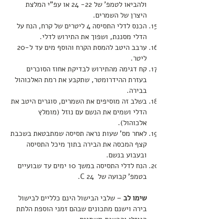
ולהביאו לטמפ' של 22- 24 או עפ"י המלצת
היצרן של השמרים.
הכנס לדלי התסיסה 4 ליטרים של קרח, הנח על
הדלי מסננת, ושפוך את התירוש לדלי.
ערבב היטב להמסת הקרח והוסף מים עד ל-20
ליטר.
קח דגימה מהתירוש לבדיקת אחוז הסוכרים
בעזרת ההידרומטר, שתקבע את רמת האלכוהול
בבירה.
בשלב זה מוסיפים את השמרים, סוגרים היטב את
הדלי ושמים את הנשם עם נוזל (מומלץ
אלכוהול).
לאחר מס' שעות נראה תסיסה שמתבטאת בשכבת
קצף המכסה את הבירה בתוך מיכל התסיסה
ובעבוע בנשם.
הנח לדלי התסיסה במשך 10 ימים עד שבועיים
בטמפ' קבועה של C 24.
שימו לב
– שלבי הבישול הינם כלליים לבישול
בירה וישנם מתכונים שבהם זמני הוספת הלתת