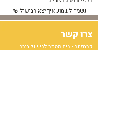
הנוזלי והכשות משתנים.
נשמח לשמוע איך יצא הבישול 🍻 ​
צרו קשר
קרמזינה - בית הספר לבישול בירה
ואירועים
רחוב האורן 21, תלמי יפה
הדס קרמזין
נייד:
052-2656118
מייל:
hadas@karmazina.co.il