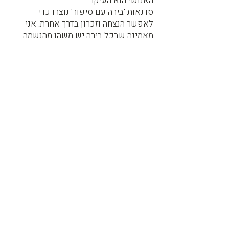
האנושי הוא העיקר.
סדנאות 'בירה עם סיפור' נוצרו כדי
לאפשר הנצחה וזכרון בדרך אחרת. אני
מאמינה שבכל בירה יש משהו מהנשמה
ומכאן הכח של הבירה לייצר מרחב של
געגוע ומפגש.
מזמינה אתכם להגיע, לבשל, לטעום
ולהתמסר לחוויה זוגית ייחודית –
בירה, חיבור וסיפור, רק בקרמזינה.
צרו קשר עכשיו