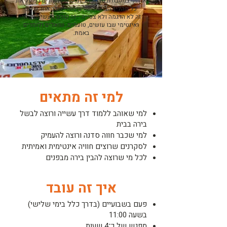
אמיתי במטבח ובמרחב הביתי שלי ולומדים בפועל את
כל תהליך הבישול של בירה – שלב אחר שלב.
זה לא הדגמה ולא צפייה –זה קורס מעשי קטן, חי
ואינטימי שבו עושים, טועמים, שואלים ולומדים
באמת.
למי זה מתאים
למי שאוהב ללמוד דרך עשייה ורוצה לבשל
בירה בבית
למי שכבר חווה סדנה ורוצה להעמיק
לסקרנים שרוצים חוויה אינטימית ואמיתית
לכל מי שרוצה להבין בירה מבפנים
איך זה עובד
פעם בשבועיים (בדרך כלל בימי שלישי)
בשעה 11:00
מפגש של כ־4 שעות