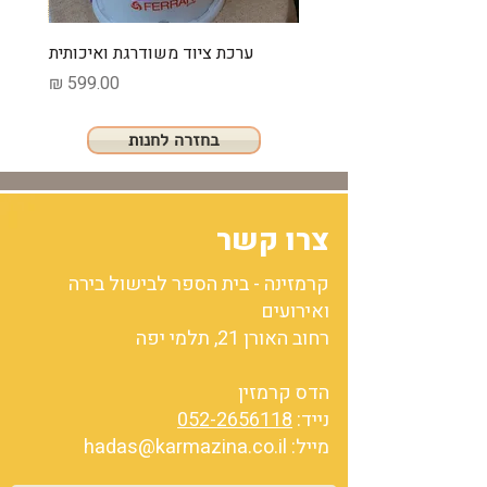
ערכת ציוד משודרגת ואיכותית
מחיר
בחזרה לחנות
צרו קשר
קרמזינה - בית הספר לבישול בירה
ואירועים
רחוב האורן 21, תלמי יפה
הדס קרמזין
נייד:
052-2656118
מייל:
hadas@karmazina.co.il