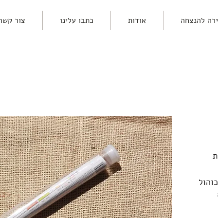
רה להנצחה
אודות
כתבו עלינו
צור קשר
ת
והול
ת של